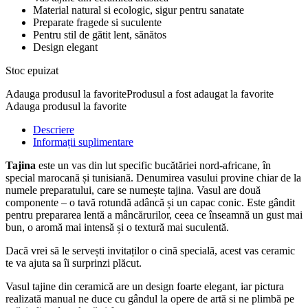
Material natural si ecologic, sigur pentru sanatate
Preparate fragede si suculente
Pentru stil de gătit lent, sănătos
Design elegant
Stoc epuizat
Adauga produsul la favorite
Produsul a fost adaugat la favorite
Adauga produsul la favorite
Descriere
Informații suplimentare
Tajina
este un vas din lut specific bucătăriei nord-africane, în
special marocană și tunisiană. Denumirea vasului provine chiar de la
numele preparatului, care se numește tajina. Vasul are două
componente – o tavă rotundă adâncă și un capac conic. Este gândit
pentru prepararea lentă a mâncărurilor, ceea ce înseamnă un gust mai
bun, o aromă mai intensă și o textură mai suculentă.
Dacă vrei să le servești invitaților o cină specială, acest vas ceramic
te va ajuta sa îi surprinzi plăcut.
Vasul tajine din ceramică are un design foarte elegant, iar pictura
realizată manual ne duce cu gândul la opere de artă si ne plimbă pe