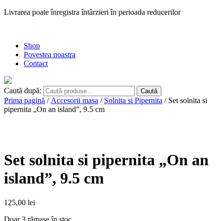
Livrarea poate înregistra întârzieri în perioada reducerilor
Shop
Povestea noastra
Contact
Caută după:
Caută
Prima pagină
/
Accesorii masa
/
Solnita si Pipernita
/ Set solnita si
pipernita „On an island”, 9.5 cm
Set solnita si pipernita „On an
island”, 9.5 cm
125,00
lei
Doar 3 rămase în stoc