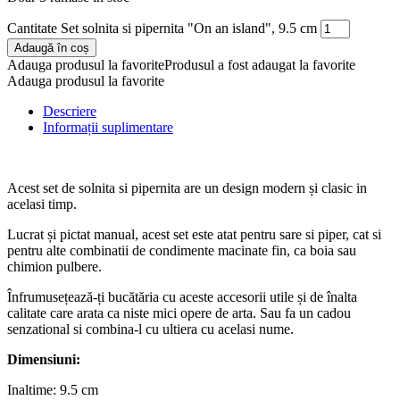
Cantitate Set solnita si pipernita "On an island", 9.5 cm
Adaugă în coș
Adauga produsul la favorite
Produsul a fost adaugat la favorite
Adauga produsul la favorite
Descriere
Informații suplimentare
Acest set de solnita si pipernita are un design modern și clasic in
acelasi timp.
Lucrat și pictat manual, acest set este atat pentru sare si piper, cat si
pentru alte combinatii de condimente macinate fin, ca boia sau
chimion pulbere.
Înfrumusețează-ți bucătăria cu aceste accesorii utile și de înalta
calitate care arata ca niste mici opere de arta. Sau fa un cadou
senzational si combina-l cu ultiera cu acelasi nume.
Dimensiuni:
Inaltime: 9.5 cm