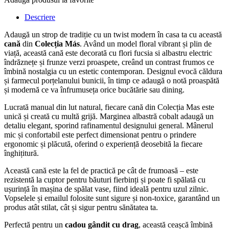
Descriere
Adaugă un strop de tradiție cu un twist modern în casa ta cu această
cană
din
Colecția Más
. Având un model floral vibrant și plin de
viață, această cană este decorată cu flori fucsia si albastru electric
îndrăznețe și frunze verzi proaspete, creând un contrast frumos ce
îmbină nostalgia cu un estetic contemporan. Designul evocă căldura
și farmecul porțelanului bunicii, în timp ce adaugă o notă proaspătă
și modernă ce va înfrumuseța orice bucătărie sau dining.
Lucrată manual din lut natural, fiecare cană din Colecția Mas este
unică și creată cu multă grijă. Marginea albastră cobalt adaugă un
detaliu elegant, sporind rafinamentul designului general. Mânerul
mic și confortabil este perfect dimensionat pentru o prindere
ergonomic și plăcută, oferind o experiență deosebită la fiecare
înghițitură.
Această cană este la fel de practică pe cât de frumoasă – este
rezistentă la cuptor pentru băuturi fierbinți și poate fi spălată cu
ușurință în mașina de spălat vase, fiind ideală pentru uzul zilnic.
Vopselele și emailul folosite sunt sigure și non-toxice, garantând un
produs atât stilat, cât și sigur pentru sănătatea ta.
Perfectă pentru un
cadou gândit cu drag
, această ceașcă îmbină